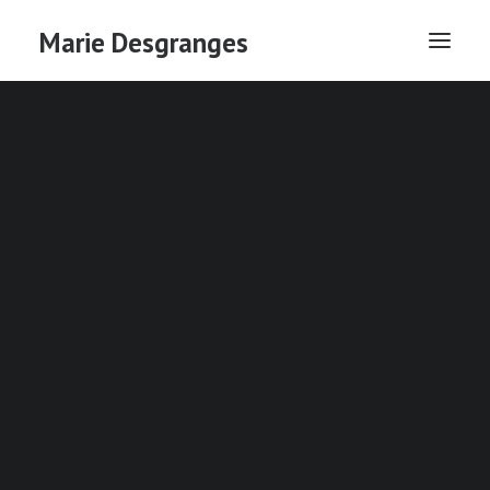
Marie Desgranges
DÉFONCÉ
LA FAMILLE S’AGRANDIT
LA PLUS BELLE FILLE DU MONDE : RÉCIT MUSICAL
DÉFONCÉ
Texte François Créton
Adaptation Marie Desgranges et François
Créton
du 4 au 23 juillet 2026 à 17h
(relâches les vendredis 10 et 17) –
Festival Off d'Avignon au 11 ·
Avignon