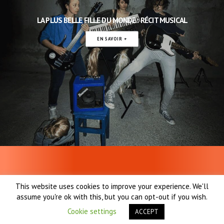
LA PLUS BELLE FILLE DU MONDE : RÉCIT MUSICAL
EN SAVOIR +
Le Bureau des Filles ©2020
–
MENTIONS LEGALES
– Création Web :
This website uses cookies to improve your experience. We'll
arborescencia
assume you're ok with this, but you can opt-out if you wish.
Cookie settings
ACCEPT