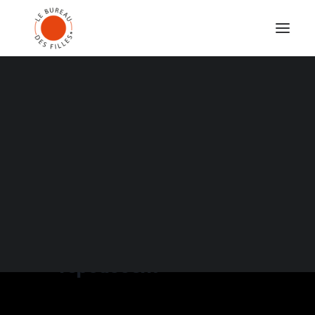
SABINE PAKORA SORCIÈRES&CIE
ALICE CARRÉ CIE EIA !
LUDMILLA DABO CIE LIBOMNA
NAÉMA BOUDOUMI CIE GINKO
SARAH M. CIE BEÏNA
MORGAN·E JANOIR
Quand les
phalanges
repoussent