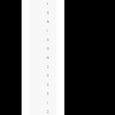
S
A
I
S
O
N
2
0
2
5
/
2