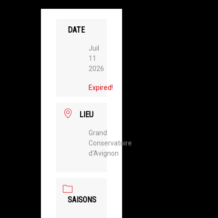
DATE
Juil
11
2026
Expired!
LIEU
Grand
Conservatoire
d'Avignon
SAISONS