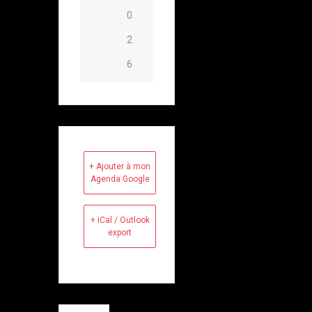
0
2
6
+ Ajouter à mon
Agenda Google
+ iCal / Outlook
export