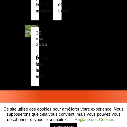
lecture
de
musicale
travail
30
mai
2026
Écorces,
hors
les
murs
Ce site utilise des cookies pour améliorer votre expérience. Nous
Le Bureau des Filles*
–
MENTIONS LEGALES
– création web :
supposerons que cela vous convient, mais vous pouvez vous
arborescencia
désabonner si vous le souhaitez.
Réglage des Cookies