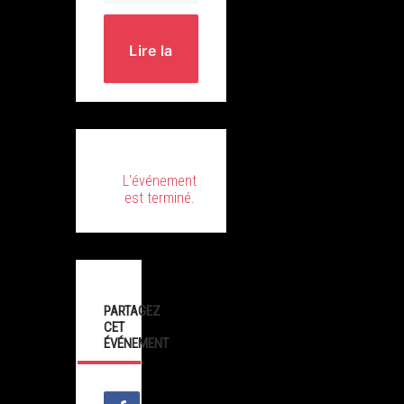
Lire la
suite
L'événement
est terminé.
PARTAGEZ
CET
ÉVÉNEMENT