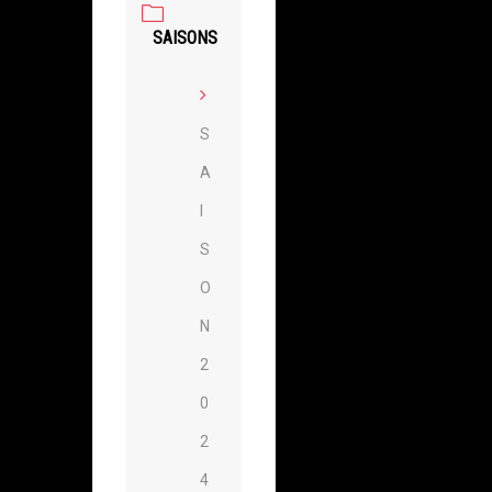
SAISONS
S
A
I
S
O
N
2
0
2
4