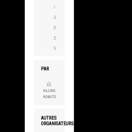
/
2
0
2
5
PAR
KILLING
ROBOTS
AUTRES
ORGANISATEURS