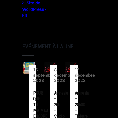
Site de
WordPress-
FR
EVÉNEMENT À LA UNE
16
8
12
septembre
décembre
décembre
2023
2023
2023
POUR
Amnesia
Amnesia
QUE
–
–
TU
20h
20h30
M’AIMES
–
–
ENCORE
Studio
Théâtre