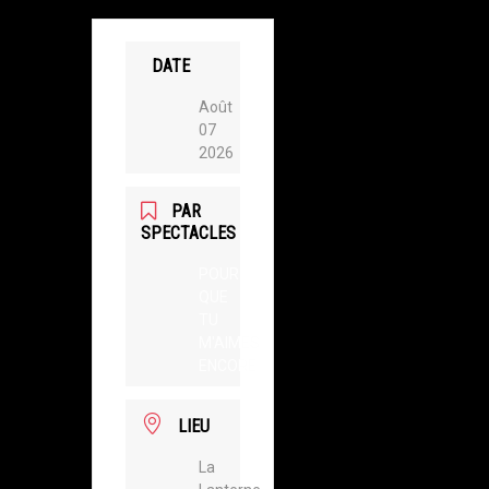
DATE
Août
07
2026
PAR
SPECTACLES
POUR
QUE
TU
M'AIMES
ENCORE
LIEU
La