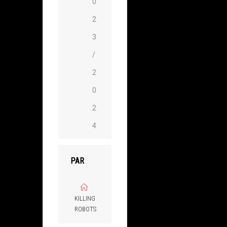
0
2
3
/
2
0
2
4
PAR
KILLING
ROBOTS