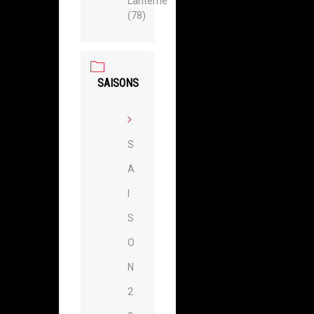
Lanterne
(78)
SAISONS
S
A
I
S
O
N
2