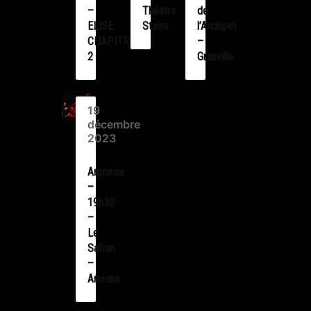
–
Théâtre
de
ELISE
Stains
l’Archipel
CHAPITRE
–
2
Granville
19
décembre
2023
Amnesia
–
19h30
–
Le
Safran
–
Amiens