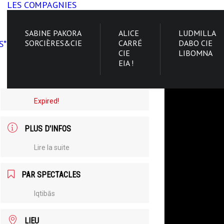
LES COMPAGNIES
SABINE PAKORA
ALICE
LUDMILLA
S*
SORCIÈRES&CIE
CARRÉ
DABO CIE
CIE
LIBOMNA
DATE
EIA !
Juil 15 2026
Expired!
PLUS D'INFOS
Lire la suite
PAR SPECTACLES
Iqtibās
LIEU