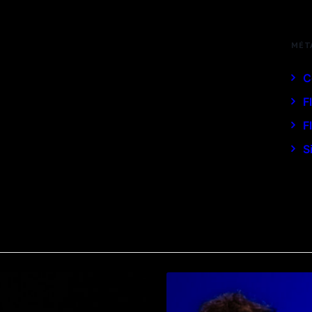
MÉT
C
F
F
S