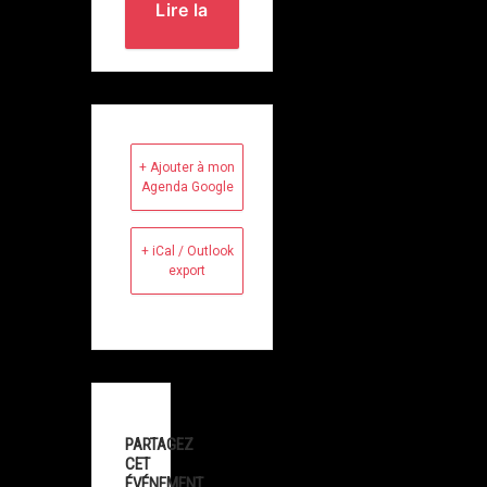
Lire la
suite
+ Ajouter à mon
Agenda Google
+ iCal / Outlook
export
PARTAGEZ
CET
ÉVÉNEMENT