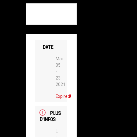
DATE
Mai
05
-
23
2021
Expired!
PLUS
D'INFOS
L