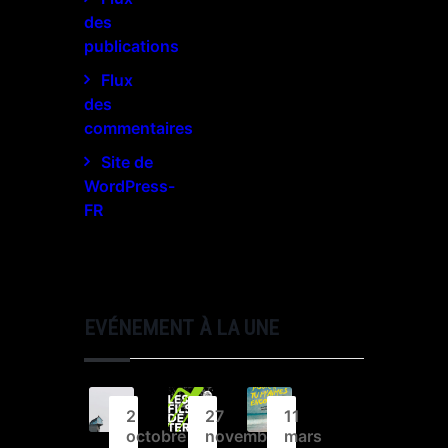
des
publications
Flux
des
commentaires
Site de
WordPress-
FR
EVÉNEMENT À LA UNE
2
27
11
octobre
novembre
mars