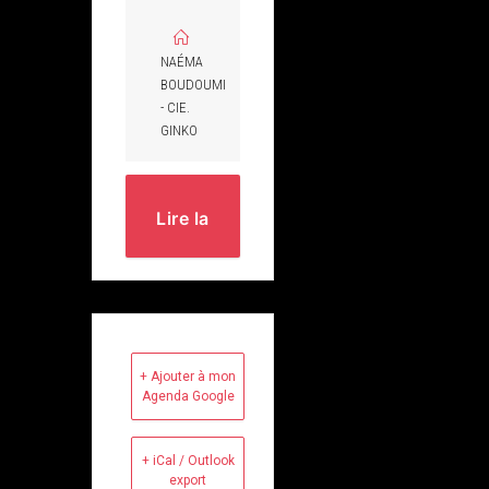
NAÉMA
BOUDOUMI
- CIE.
GINKO
Lire la
suite
+ Ajouter à mon
Agenda Google
+ iCal / Outlook
export