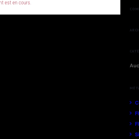
t est en cours.
COM
ARC
CAT
Auc
MÉT
C
F
F
S