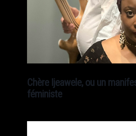
Chère Ijeawele, ou un manife
féministe