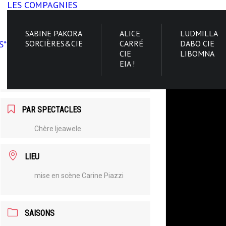
LES COMPAGNIES
SABINE PAKORA
ALICE
LUDMILLA
S*
SORCIÈRES&CIE
CARRÉ
DABO CIE
CIE
LIBOMNA
DATE
EIA !
Août 06 2026
PAR SPECTACLES
Chère Ijeawele
LIEU
mise en scène Carine Piazzi
SAISONS