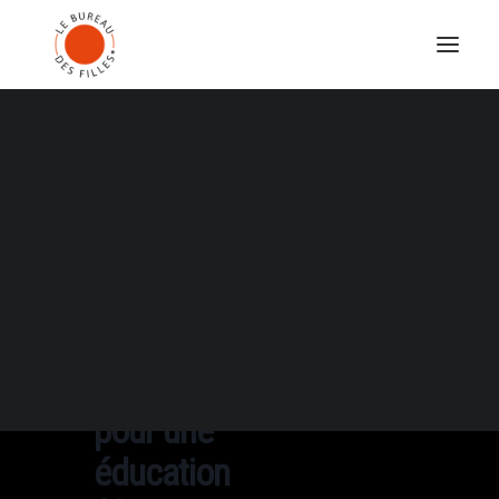
SABINE PAKORA SORCIÈRES&CIE
ALICE CARRÉ CIE EIA !
LUDMILLA DABO CIE LIBOMNA
NAÉMA BOUDOUMI CIE GINKO
SARAH M. CIE BEÏNA
MORGAN·E JANOIR
Chère
Ijeawele, ou
un manifeste
pour une
éducation