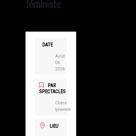
féministe
DATE
Août
06
2026
PAR
SPECTACLES
Chère
Ijeawele
LIEU